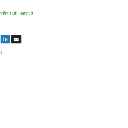
rr slut i lager. :(
59