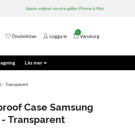
Apple original-service gäller iPhone & Mac
0
Önskelistan
Logga in
Varukorg
lagning
Läs mer
 - Transparent
proof Case Samsung
 - Transparent