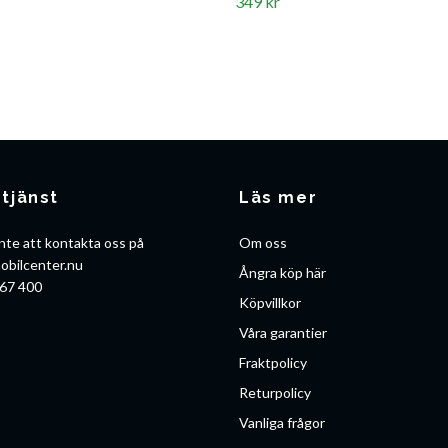
349 kr
tjänst
Läs mer
nte att kontakta oss på
Om oss
obilcenter.nu
Ångra köp här
67 400
Köpvillkor
Våra garantier
Fraktpolicy
Returpolicy
Vanliga frågor