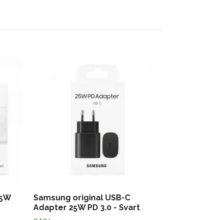
25W
Samsung original USB-C
SAMSUNG OR
Adapter 25W PD 3.0 - Svart
USB-C 1M la