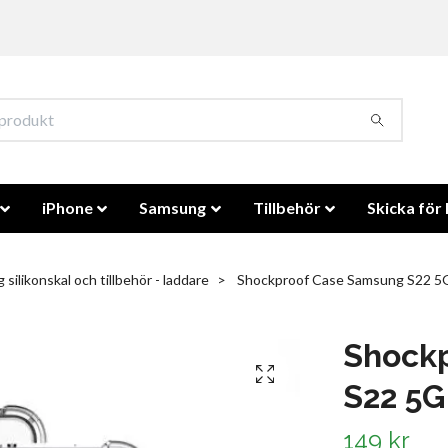
iPhone
Samsung
Tillbehör
Skicka för 
silikonskal och tillbehör - laddare
Shockproof Case Samsung S22 5G
Shock
S22 5G
149 kr