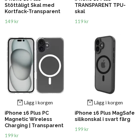
Stöttåligt Skal med
TRANSPARENT TPU-
Kortfack-Transparent
skal
149 kr
119 kr
Lägg i korgen
Lägg i korgen
iPhone 16 Plus PC
iPhone 16 Plus MagSafe
Magnetic Wireless
silikonskal i svart färg
Charging | Transparent
199 kr
199 kr