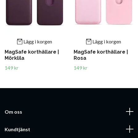
Lägg i korgen
Lägg i korgen
MagSafe korthållare |
MagSafe korthållare |
Mörklila
Rosa
149 kr
149 kr
Om oss
Kundtjänst