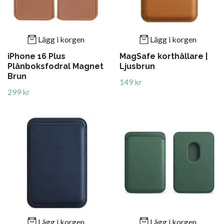
Lägg i korgen
Lägg i korgen
iPhone 16 Plus
MagSafe korthållare |
Plånboksfodral Magnet
Ljusbrun
Brun
149 kr
299 kr
Lägg i korgen
Lägg i korgen