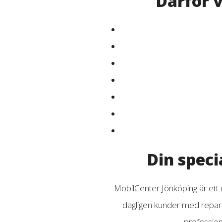
Därför 
Din speci
MobilCenter Jönköping är ett
dagligen kunder med reparat
profession