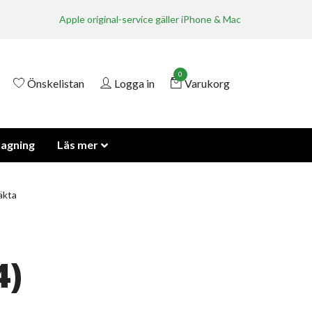
Apple original-service gäller iPhone & Mac
0
Önskelistan
Logga in
Varukorg
lagning
Läs mer
äkta
4)