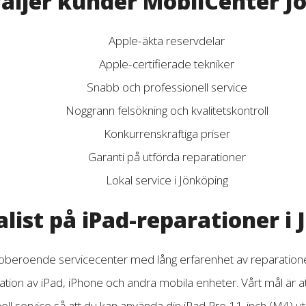
väljer kunder MobilCenter J
Apple-äkta reservdelar
Apple-certifierade tekniker
Snabb och professionell service
Noggrann felsökning och kvalitetskontroll
Konkurrenskraftiga priser
Garanti på utförda reparationer
Lokal service i Jönköping
alist på iPad-reparationer i
 oberoende servicecenter med lång erfarenhet av reparationer
ion av iPad, iPhone och andra mobila enheter. Vårt mål är at
ell service så att du kan använda din iPad Pro 11-inch (M4) ut