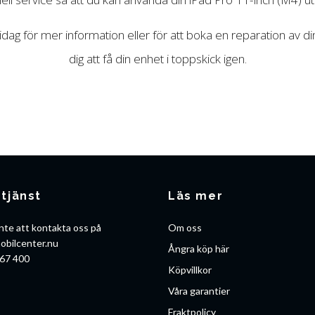
ag för mer information eller för att boka en reparation av din
dig att få din enhet i toppskick igen.
tjänst
Läs mer
nte att kontakta oss på
Om oss
obilcenter.nu
Ångra köp här
67 400
Köpvillkor
Våra garantier
Fraktpolicy