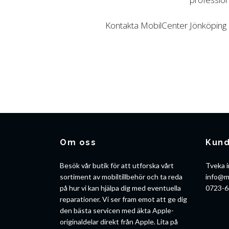
Kontakta MobilCenter Jönköping id
Om oss
Kund
Besök vår butik för att utforska vårt
Tveka i
sortiment av mobiltillbehör och ta reda
info@m
på hur vi kan hjälpa dig med eventuella
0723-6
reparationer. Vi ser fram emot att ge dig
den bästa servicen med äkta Apple-
originaldelar direkt från Apple. Lita på