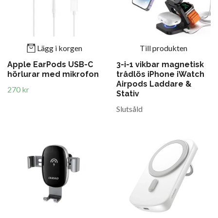
Lägg i korgen
Till produkten
Apple EarPods USB-C
3-i-1 vikbar magnetisk
hörlurar med mikrofon
trådlös iPhone iWatch
Airpods Laddare &
270 kr
Stativ
Slutsåld