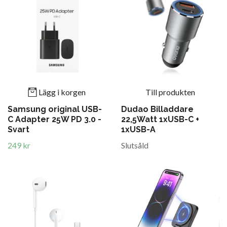
Lägg i korgen
Till produkten
Samsung original USB-
Dudao Billaddare
C Adapter 25W PD 3.0 -
22,5Watt 1xUSB-C +
Svart
1xUSB-A
249 kr
Slutsåld