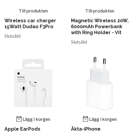
Till produkten
Till produkten
Wireless car charger
Magnetic Wireless 20W,
15Watt Dudao F3Pro
6000mAh Powerbank
with Ring Holder - Vit
Slutsåld
Slutsåld
Lägg i korgen
Lägg i korgen
Apple EarPods
Äkta-iPhone