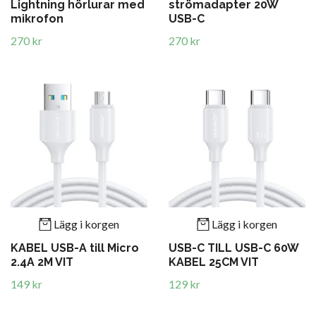
Lightning hörlurar med
strömadapter 20W
mikrofon
USB-C
270 kr
270 kr
Lägg i korgen
Lägg i korgen
KABEL USB-A till Micro
USB-C TILL USB-C 60W
2.4A 2M VIT
KABEL 25CM VIT
149 kr
129 kr