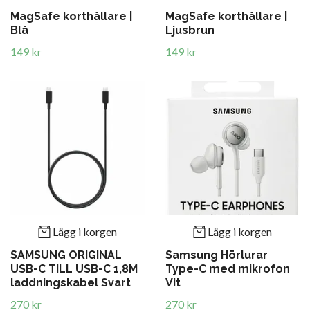
MagSafe korthållare |
MagSafe korthållare |
Blå
Ljusbrun
149 kr
149 kr
Lägg i korgen
Lägg i korgen
SAMSUNG ORIGINAL
Samsung Hörlurar
USB-C TILL USB-C 1,8M
Type-C med mikrofon
laddningskabel Svart
Vit
270 kr
270 kr