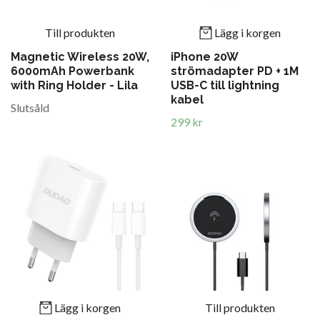
Till produkten
Lägg i korgen
Magnetic Wireless 20W,
iPhone 20W
6000mAh Powerbank
strömadapter PD + 1M
with Ring Holder - Lila
USB-C till lightning
kabel
Slutsåld
299 kr
Lägg i korgen
Till produkten