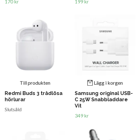
170 kr
199 kr
Till produkten
Lägg i korgen
Redmi Buds 3 trådlösa
Samsung original USB-
hörlurar
C 25W Snabbladdare
Vit
Slutsåld
349 kr