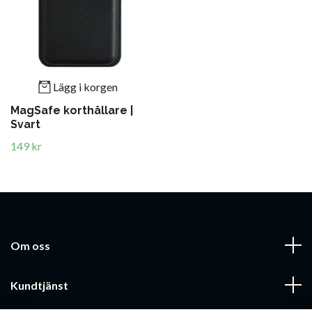
Lägg i korgen
MagSafe korthållare |
Svart
149 kr
Om oss
Kundtjänst