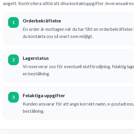
angett. Kontrollera alltid att dina kontaktuppgifter, leveransadre
Orderbekräftelse
1
En order är mottagen när du har fått en orderbekräftelse f
du kontakta oss så snart som möjligt.
Lagerstatus
2
Vi reserverar oss för eventuell slutförsäljning, felaktig la
en beställning.
Felaktiga uppgifter
3
Kunden ansvarar för att ange korrekt namn, e-postadress
beställning.