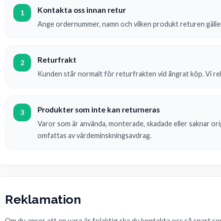
Kontakta oss innan retur
1
Ange ordernummer, namn och vilken produkt returen gäller 
Returfrakt
2
Kunden står normalt för returfrakten vid ångrat köp. Vi 
Produkter som inte kan returneras
3
Varor som är använda, monterade, skadade eller saknar orig
omfattas av värdeminskningsavdrag.
Reklamation
Om du anser att en vara är felaktig ska du kontakta oss så snart so