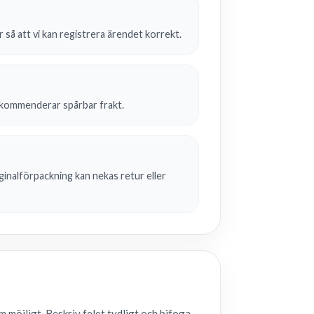
så att vi kan registrera ärendet korrekt.
rekommenderar spårbar frakt.
inalförpackning kan nekas retur eller
m möjligt. Beskriv felet tydligt och bifoga