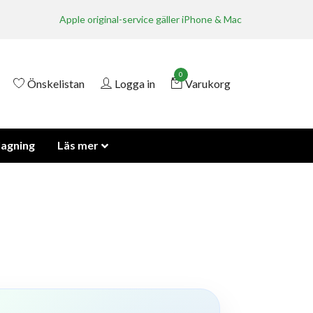
Apple original-service gäller iPhone & Mac
0
Önskelistan
Logga in
Varukorg
lagning
Läs mer