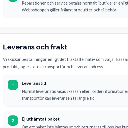
Reparationer och service betalas normalt i butik eller enl
Webbshoppen gäller främst produkter och tillbehör.
Leverans och frakt
Vi skickar beställningar enligt det fraktalternativ som väljs i kas
produkt, lagerstatus, transportör och leveransadress.
Leveranstid
1
Normal leveranstid visas i kassan eller i orderinformatione
transportör kan leveransen ta längre tid.
Ej uthämtat paket
2
Om ett paket inte hämtas ut och returneras till oss kan ku