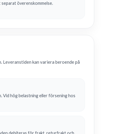
igt separat överenskommelse.
san. Leveranstiden kan variera beroende på
n. Vid hög belastning eller försening hos
nden debiteras för frakt, returfrakt och