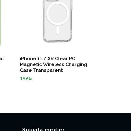
al
iPhone 11 / XR Clear PC
iPhone 11 /
Magnetic Wireless Charging
magnet Re
Case Transparent
299 kr
199 kr
Sociala medier