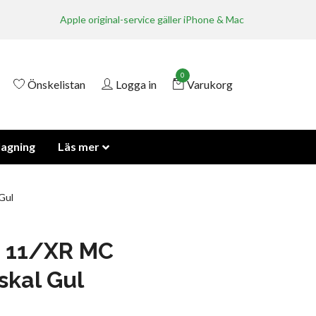
Apple original-service gäller iPhone & Mac
0
Önskelistan
Logga in
Varukorg
lagning
Läs mer
Gul
e 11/XR MC
skal Gul