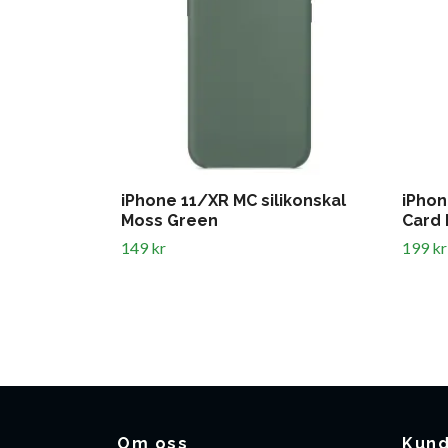
iPhone 11/XR MC silikonskal
iPhon
Moss Green
Card 
149 kr
199 kr
Om oss
Kund