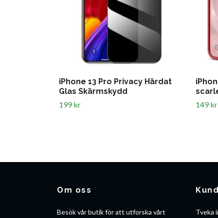
iPhone 13 Pro Privacy Härdat
iPhon
Glas Skärmskydd
scarl
199 kr
149 kr
Om oss
Kund
Besök vår butik för att utforska vårt
Tveka i