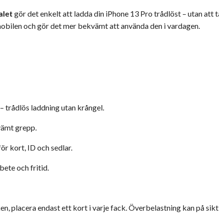
alet
gör det enkelt att ladda din iPhone 13 Pro trådlöst – utan att t
obilen och gör det mer bekvämt att använda den i vardagen.
– trådlös laddning utan krångel.
vämt grepp.
ör kort, ID och sedlar.
ete och fritid.
, placera endast ett kort i varje fack. Överbelastning kan på sikt 