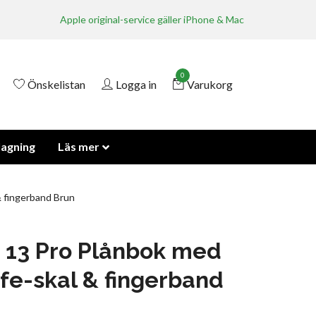
Apple original-service gäller iPhone & Mac
0
Önskelistan
Logga in
Varukorg
lagning
Läs mer
 fingerband Brun
 13 Pro Plånbok med
e-skal & fingerband