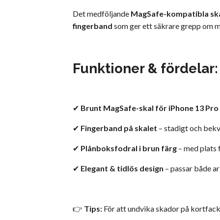
Det medföljande
MagSafe-kompatibla sk
fingerband
som ger ett säkrare grepp om m
Funktioner & fördelar:
✔
Brunt MagSafe-skal för iPhone 13 Pro
✔
Fingerband på skalet
– stadigt och bek
✔
Plånboksfodral i brun färg
– med plats f
✔
Elegant & tidlös design
– passar både arb
👉
Tips:
För att undvika skador på kortfacken