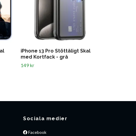
al
iPhone 13 Pro Stöttåligt Skal
iPhone 13 Pr
med Kortfack - grå
med Kortfac
149 kr
149 kr
Sociala medier
Facebook