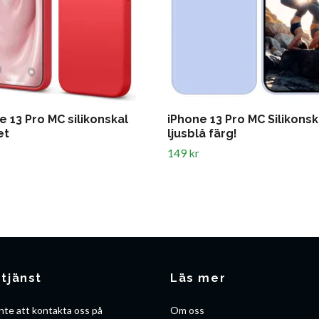
e 13 Pro MC silikonskal
iPhone 13 Pro MC Silikonsk
et
ljusblå färg!
149 kr
tjänst
Läs mer
nte att kontakta oss på
Om oss