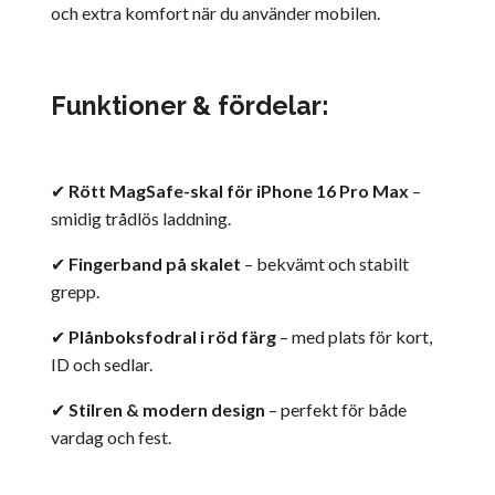
och extra komfort när du använder mobilen.
Funktioner & fördelar:
✔
Rött MagSafe-skal för iPhone 16 Pro Max
–
smidig trådlös laddning.
✔
Fingerband på skalet
– bekvämt och stabilt
grepp.
✔
Plånboksfodral i röd färg
– med plats för kort,
ID och sedlar.
✔
Stilren & modern design
– perfekt för både
vardag och fest.