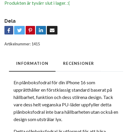
Produkten är tyvärr slut i lager. :(
Dela
Artikelnummer:
1415
INFORMATION
RECENSIONER
En plånboksfodral för din iPhone 16 som
upprätthåller en förstklassig standard baserat på
hållbarhet, funktion och dess stilrena design. Tack
vare dess helt veganska PU-läder uppfyller detta
plånboksfodral inte bara hållbarheten utan också en
design som utstrålar lyx.
Detta plånboksfodral är utformat för att bära