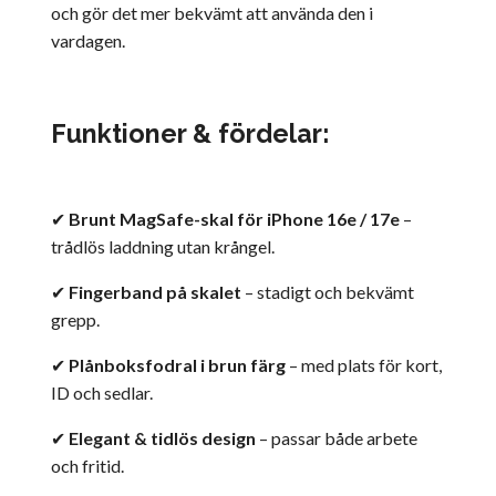
och gör det mer bekvämt att använda den i
vardagen.
Funktioner & fördelar:
✔
Brunt MagSafe-skal för iPhone 16e / 17e
–
trådlös laddning utan krångel.
✔
Fingerband på skalet
– stadigt och bekvämt
grepp.
✔
Plånboksfodral i brun färg
– med plats för kort,
ID och sedlar.
✔
Elegant & tidlös design
– passar både arbete
och fritid.