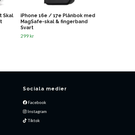
t Skal
iPhone 16e / 17e Plånbok med
iPhone 16e 
t
MagSafe-skal & fingerband
MagSafe-ska
Svart
Röd
299 kr
Slut i lager
Sociala medier
Facebook
Instagram
Tiktok