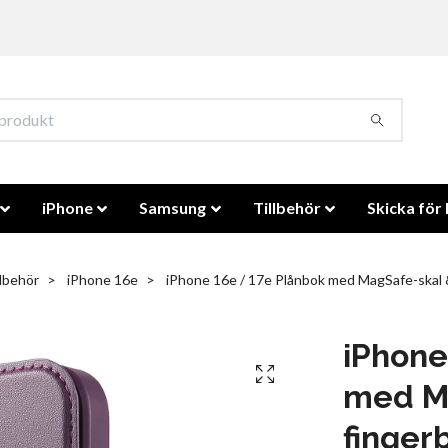
iPhone
Samsung
Tillbehör
Skicka för 
llbehör
iPhone 16e
iPhone 16e / 17e Plånbok med MagSafe-skal &
iPhone
med M
finger