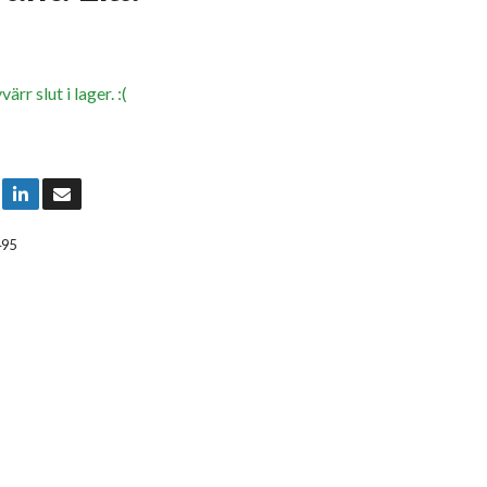
rr slut i lager. :(
495