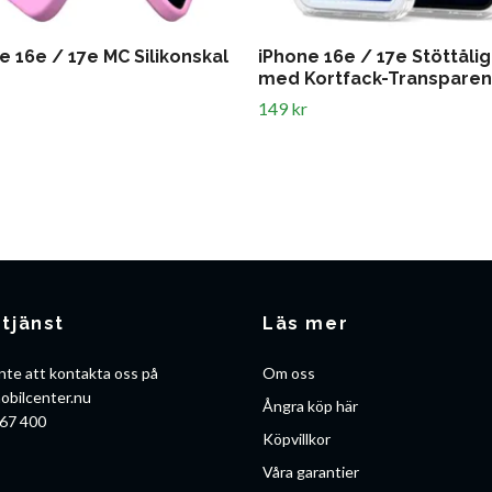
e 16e / 17e MC Silikonskal
iPhone 16e / 17e Stöttålig
med Kortfack-Transparen
149 kr
tjänst
Läs mer
nte att kontakta oss på
Om oss
obilcenter.nu
Ångra köp här
67 400
Köpvillkor
Våra garantier