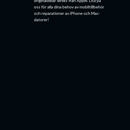
originaldelar direkt från Apple. Lita på
oss för alla dina behov av mobiltillbehör
och reparationer av iPhone och Mac-
datorer!