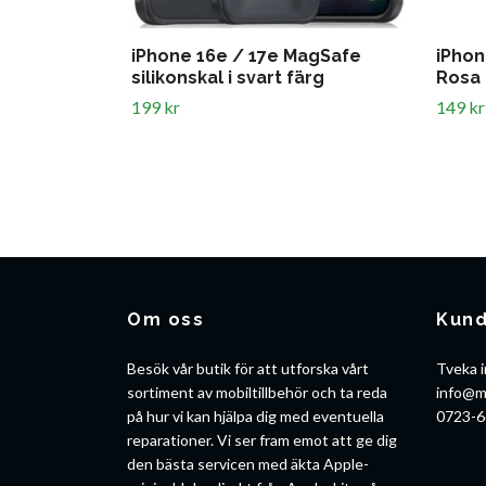
iPhone 16e / 17e MagSafe
iPhon
silikonskal i svart färg
Rosa
199 kr
149 kr
Om oss
Kund
Besök vår butik för att utforska vårt
Tveka i
sortiment av mobiltillbehör och ta reda
info@m
på hur vi kan hjälpa dig med eventuella
0723-6
reparationer. Vi ser fram emot att ge dig
den bästa servicen med äkta Apple-