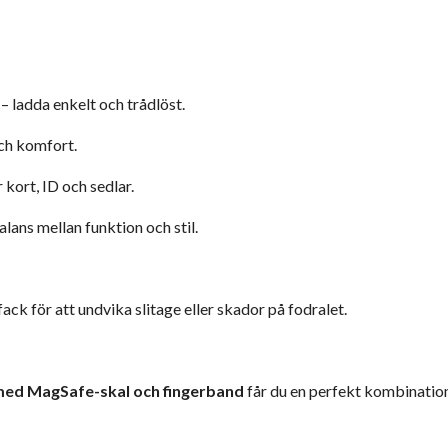
– ladda enkelt och trådlöst.
ch komfort.
 kort, ID och sedlar.
lans mellan funktion och stil.
fack för att undvika slitage eller skador på fodralet.
k med MagSafe-skal och fingerband
får du en perfekt kombinatio