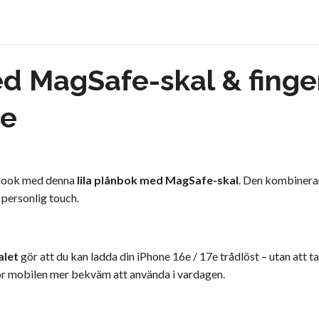
ed MagSafe-skal & finge
7e
t look med denna
lila plånbok med MagSafe-skal
. Den kombinerar
 personlig touch.
alet
gör att du kan ladda din iPhone 16e / 17e trådlöst – utan att ta
ör mobilen mer bekväm att använda i vardagen.