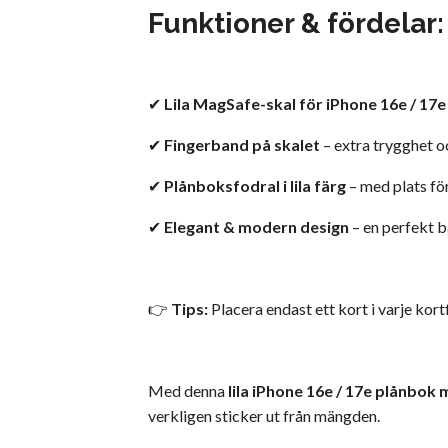
Funktioner & fördelar:
✔
Lila MagSafe-skal för iPhone 16e / 17e
✔
Fingerband på skalet
– extra trygghet o
✔
Plånboksfodral i lila färg
– med plats för
✔
Elegant & modern design
– en perfekt ba
👉
Tips:
Placera endast ett kort i varje kort
Med denna
lila iPhone 16e / 17e plånbo
verkligen sticker ut från mängden.