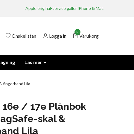
Apple original-service gäller iPhone & Mac
0
Önskelistan
Logga in
Varukorg
lagning
Läs mer
 fingerband Lila
 16e / 17e Plånbok
agSafe-skal &
band Lila