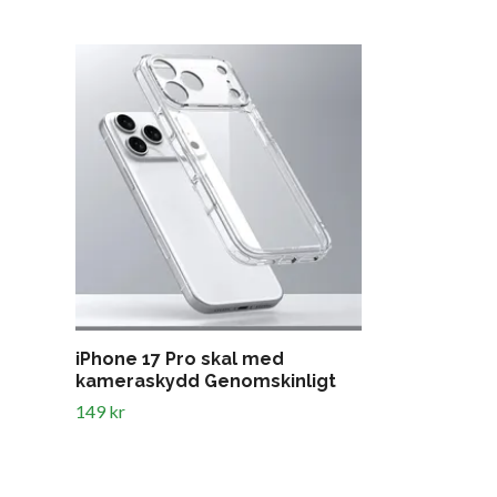
iPhone 17 Pro skal med
iPhone 17 P
kameraskydd Genomskinligt
med fingerb
149 kr
149 kr
199 kr