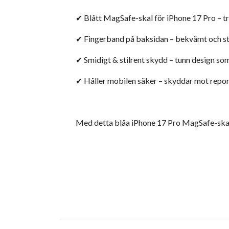
✔ Blått MagSafe-skal för iPhone 17 Pro – tr
✔ Fingerband på baksidan – bekvämt och st
✔ Smidigt & stilrent skydd – tunn design so
✔ Håller mobilen säker – skyddar mot repor
Med detta blåa iPhone 17 Pro MagSafe-skal