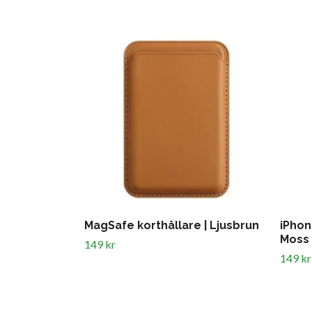
MagSafe korthållare | Ljusbrun
iPhon
Moss
149 kr
149 kr