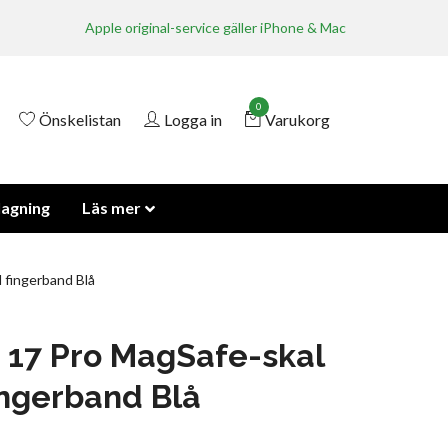
Apple original-service gäller iPhone & Mac
0
Önskelistan
Logga in
Varukorg
lagning
Läs mer
 fingerband Blå
 17 Pro MagSafe-skal
ngerband Blå