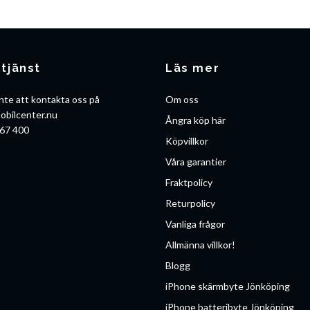
tjänst
Läs mer
nte att kontakta oss på
Om oss
obilcenter.nu
Ångra köp här
67 400
Köpvillkor
Våra garantier
Fraktpolicy
Returpolicy
Vanliga frågor
Allmänna villkor!
Blogg
iPhone skärmbyte Jönköping
iPhone batteribyte Jönköping