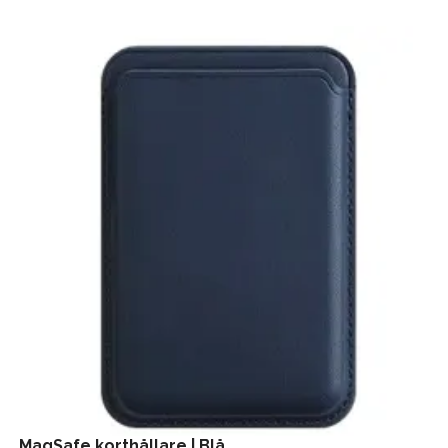
MagSafe korthållare | Blå