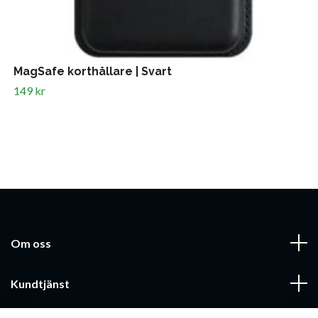
MagSafe korthållare | Svart
149 kr
Om oss
Kundtjänst