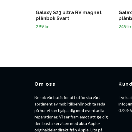
Galaxy S23 ultra RV magnet
Galax
plånbok Svart
plånb
299 kr
249 kr
Om oss
Kund
Besök vår butik för att utforska vårt
Tveka i
sortiment av mobiltillbehör och ta reda
info@m
på hur vi kan hjälpa dig med eventuella
0723-6
reparationer. Vi ser fram emot att ge dig
den bästa servicen med äkta Apple-
originaldelar direkt från Apple. Lita på