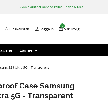
Apple original-service gäller iPhone & Mac
0
Önskelistan
Logga in
Varukorg
lagning
Läs mer
ung S23 Ultra 5G - Transparent
proof Case Samsung
tra 5G - Transparent