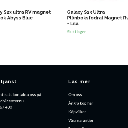
y S23 ultra RV magnet
Galaxy S23 Ultra
ok Abyss Blue
Plånboksfodral Magnet R
- Lila
Slut i lager
tjänst
Läs mer
nte att kontakta oss på
Om oss
obilcenter.nu
Ångra köp här
67 400
Köpvillkor
Våra garantier