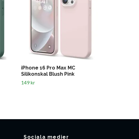
iPhone 16 Pro Max MC
iPhone 16 P
Silikonskal Blush Pink
Plånboksfod
149 kr
299 kr
Sociala medier