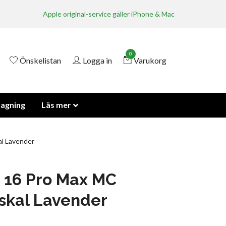
Apple original-service gäller iPhone & Mac
0
Önskelistan
Logga in
Varukorg
lagning
Läs mer
al Lavender
 16 Pro Max MC
nskal Lavender