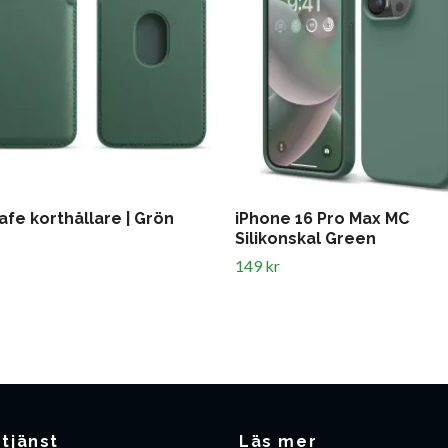
fe korthållare | Grön
iPhone 16 Pro Max MC
Silikonskal Green
149 kr
tjänst
Läs mer