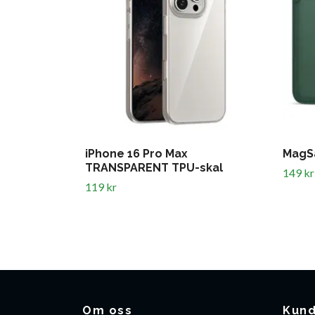
iPhone 16 Pro Max
MagSa
TRANSPARENT TPU-skal
149 kr
119 kr
Om oss
Kund