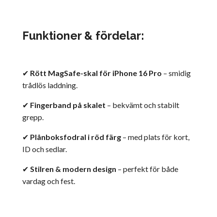
Funktioner & fördelar:
✔
Rött MagSafe-skal för iPhone 16 Pro
– smidig
trådlös laddning.
✔
Fingerband på skalet
– bekvämt och stabilt
grepp.
✔
Plånboksfodral i röd färg
– med plats för kort,
ID och sedlar.
✔
Stilren & modern design
– perfekt för både
vardag och fest.