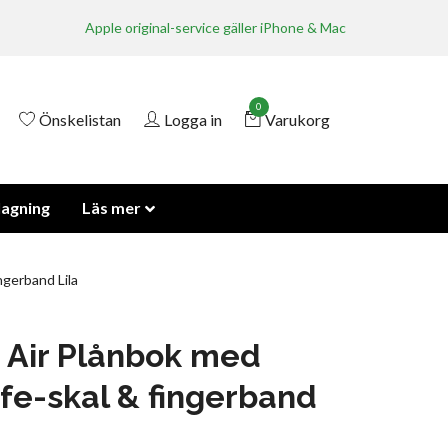
Apple original-service gäller iPhone & Mac
0
Önskelistan
Logga in
Varukorg
lagning
Läs mer
gerband Lila
 Air Plånbok med
e-skal & fingerband