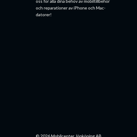
oss för alla dina behov av mobiltillbehör
och reparationer av iPhone och Mac-
datorer!
© 2026 Mobilcenter Jönköping AB