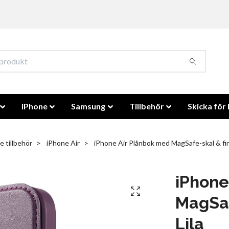
iPhone
Samsung
Tillbehör
Skicka för 
e tillbehör
iPhone Air
iPhone Air Plånbok med MagSafe-skal & fin
iPhone
MagSaf
Lila