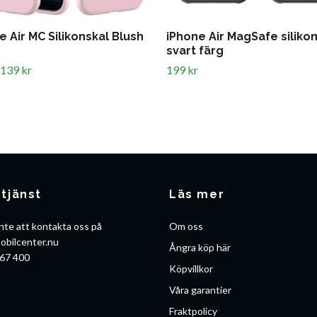
e Air MC Silikonskal Blush
iPhone Air MagSafe silikon
svart färg
139 kr
199 kr
tjänst
Läs mer
nte att kontakta oss på
Om oss
obilcenter.nu
Ångra köp här
67 400
Köpvillkor
Våra garantier
Fraktpolicy