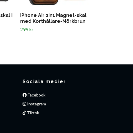
skal i
iPhone Air 2in1 Magnet-skal
MagSafe kor
med Korthållare-Mörkbrun
Lavender
299 kr
149 kr
Sociala medier
Facebook
Instagram
Tiktok