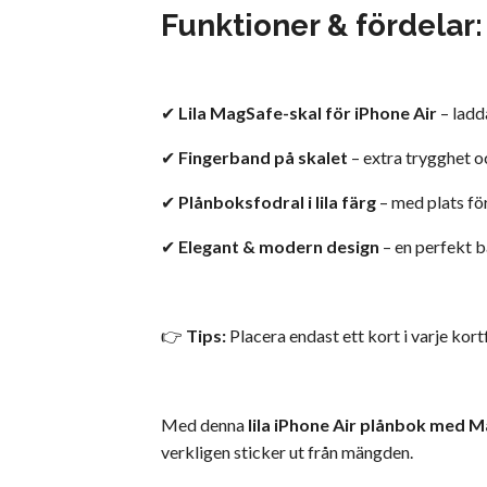
Funktioner & fördelar:
✔
Lila MagSafe-skal för iPhone Air
– ladd
✔
Fingerband på skalet
– extra trygghet o
✔
Plånboksfodral i lila färg
– med plats för
✔
Elegant & modern design
– en perfekt ba
👉
Tips:
Placera endast ett kort i varje kort
Med denna
lila iPhone Air plånbok med 
verkligen sticker ut från mängden.